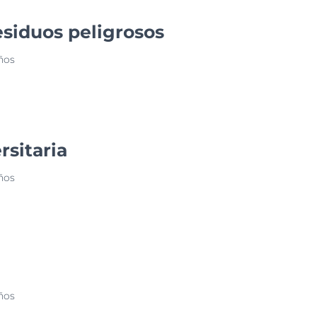
siduos peligrosos
ños
rsitaria
ños
ños