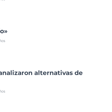
ío»
ños
nalizaron alternativas de
ños