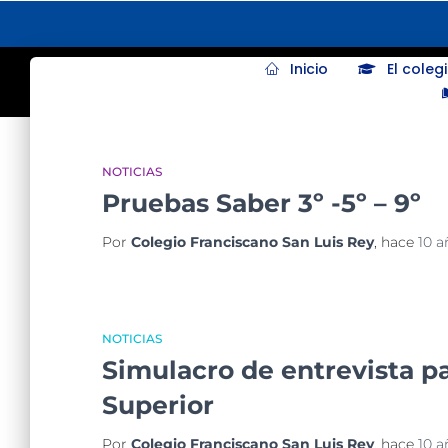
Inicio
El coleg
NOTICIAS
Pruebas Saber 3º -5º – 9º
Por
Colegio Franciscano San Luis Rey
, hace
10 a
NOTICIAS
Simulacro de entrevista pa
Superior
Por
Colegio Franciscano San Luis Rey
, hace
10 a