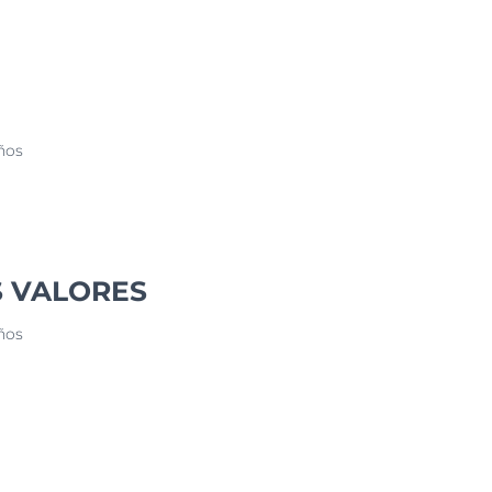
ños
 VALORES
ños