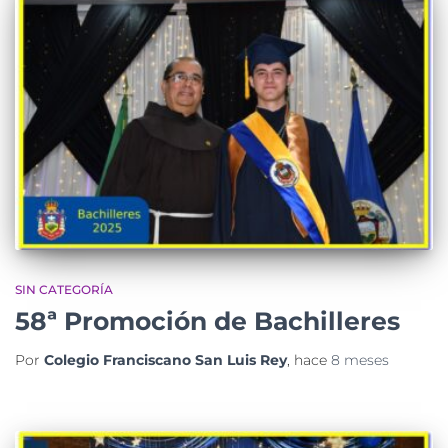
SIN CATEGORÍA
58ª Promoción de Bachilleres
Por
Colegio Franciscano San Luis Rey
, hace
8 meses