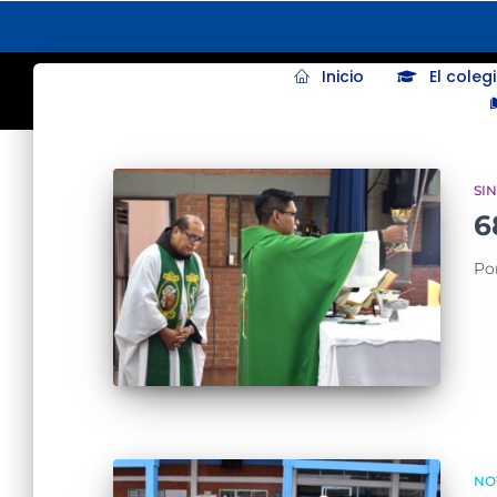
Inicio
El coleg
SI
6
Po
NO