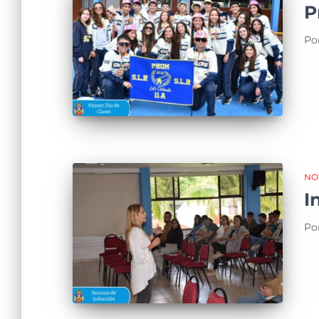
P
Po
NO
I
Po