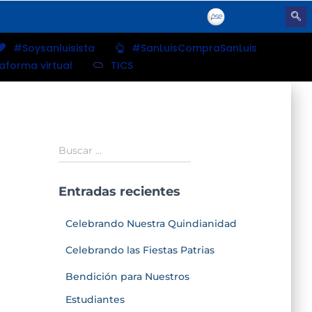
#Soysanluisista
#SanLuisCompraSanLuis
taforma virtual
TICS
Buscar …
Entradas recientes
Celebrando Nuestra Quindianidad
Celebrando las Fiestas Patrias
Bendición para Nuestros
Estudiantes