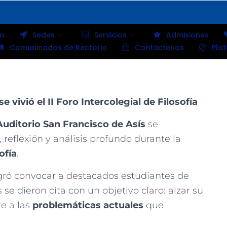
io
Sedes
Servicios
Admisiones
Comunicados de Rectoria
Contáctenos
Pla
 vivió el II Foro Intercolegial de Filosofía
Auditorio San Francisco de Asís
se
reflexión y análisis profundo durante la
ofía
.
ró convocar a destacados estudiantes de
 se dieron cita con un objetivo claro: alzar su
te a las
problemáticas actuales
que