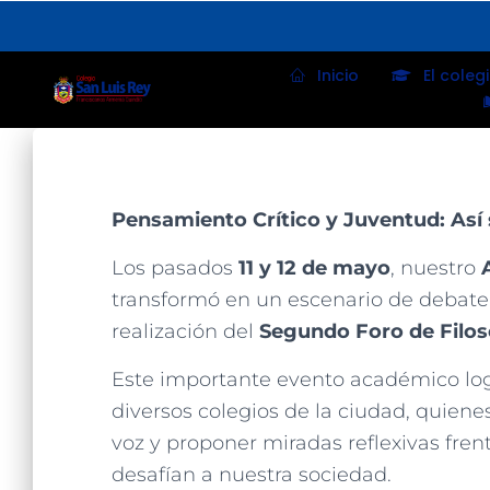
Inicio
El coleg
Pensamiento Crítico y Juventud: Así se
Los pasados
11 y 12 de mayo
, nuestro
transformó en un escenario de debate, 
realización del
Segundo Foro de Filos
Este importante evento académico log
diversos colegios de la ciudad, quienes
voz y proponer miradas reflexivas fren
desafían a nuestra sociedad.