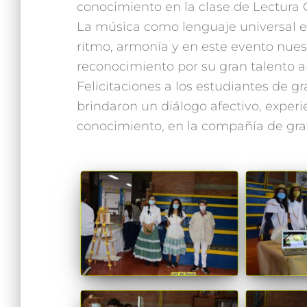
conocimiento en la clase de Lectura C
La música como lenguaje universal es
ritmo, armonía y en este evento nue
reconocimiento por su gran talento al
Felicitaciones a los estudiantes de g
brindaron un diálogo afectivo, exper
conocimiento, en la compañía de grat