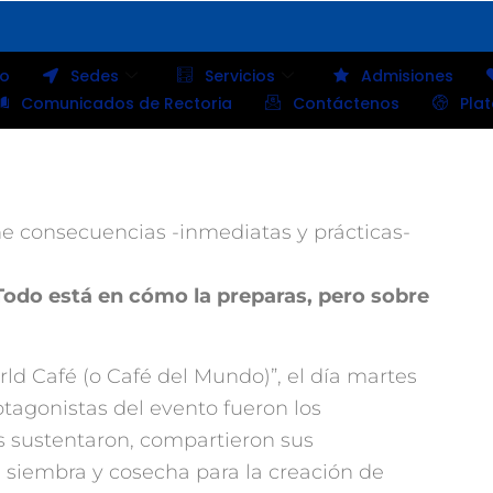
io
Sedes
Servicios
Admisiones
Comunicados de Rectoria
Contáctenos
Pla
ne consecuencias -inmediatas y prácticas-
Todo está en cómo la preparas, pero sobre
rld Café (o Café del Mundo)”, el día martes
rotagonistas del evento fueron los
s sustentaron, compartieron sus
e siembra y cosecha para la creación de