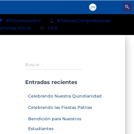
#Soysanluisista
#SanLuisCompraSanLuis
taforma virtual
TICS
Buscar …
Entradas recientes
Celebrando Nuestra Quindianidad
Celebrando las Fiestas Patrias
Bendición para Nuestros
Estudiantes