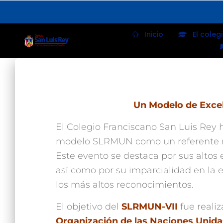
Inicio
El coleg
Un Modelo de Exce
El Colegio Franciscano San Luis Rey 
modelo SLRMUN como un referente r
Este evento se destaca por sus altos 
así como por su imparcialidad en la 
los más altos reconocimientos.
El objetivo del
SLRMUN-VII
fue realiz
Organización de las Naciones Unid