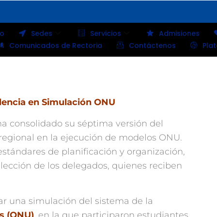
io
Sedes
Servicios
Admisiones
Comunicados de Rectoria
Contáctenos
Pla
lencia en Simulación ONU
ha consolidado su séptima versión del
egional en la ejecución de modelos ONU.
estándares de planificación y organización,
elección de los delegados, quienes reciben
ar una simulación del sistema de la
as (ONU)
, en la que participaron estudiantes