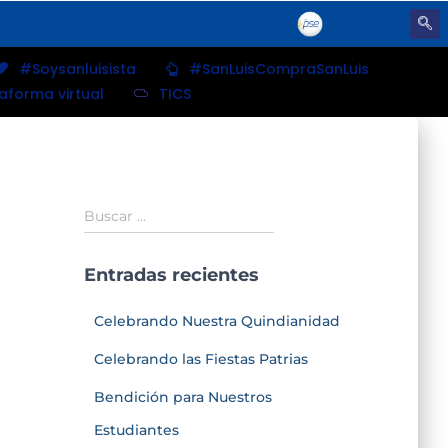
#Soysanluisista
#SanLuisCompraSanLuis
taforma virtual
TICS
Buscar …
Entradas recientes
Celebrando Nuestra Quindianidad
Celebrando las Fiestas Patrias
Bendición para Nuestros
Estudiantes