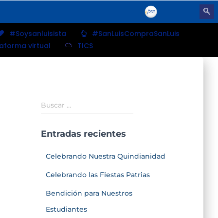
#Soysanluisista
#SanLuisCompraSanLuis
taforma virtual
TICS
Buscar …
Entradas recientes
Celebrando Nuestra Quindianidad
Celebrando las Fiestas Patrias
Bendición para Nuestros
Estudiantes