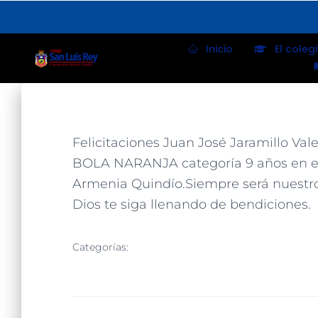
Inicio
El coleg
Felicitaciones Juan José Jaramillo Va
BOLA NARANJA categoría 9 años en el F
Armenia Quindío.Siempre será nuestr
Dios te siga llenando de bendiciones.
Categorías:
NUESTROS DEPORTISTAS