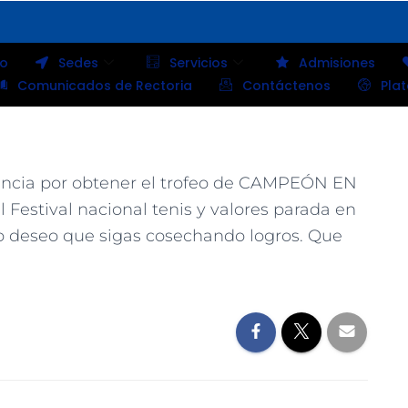
io
Sedes
Servicios
Admisiones
Comunicados de Rectoria
Contáctenos
Pla
lencia por obtener el trofeo de CAMPEÓN EN
estival nacional tenis y valores parada en
o deseo que sigas cosechando logros. Que