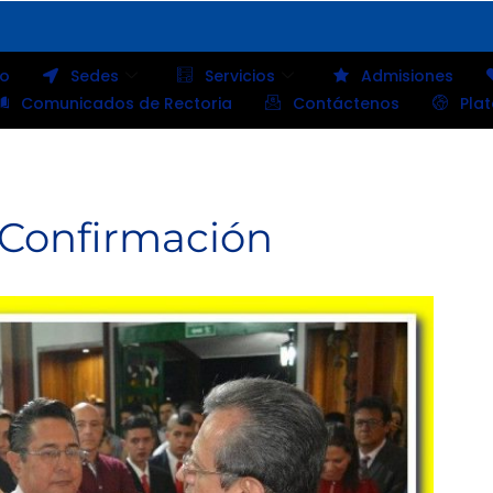
io
Sedes
Servicios
Admisiones
Comunicados de Rectoria
Contáctenos
Pla
 Confirmación