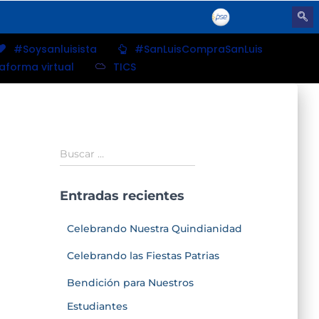
#Soysanluisista
#SanLuisCompraSanLuis
taforma virtual
TICS
Buscar …
Entradas recientes
Celebrando Nuestra Quindianidad
Celebrando las Fiestas Patrias
Bendición para Nuestros
Estudiantes