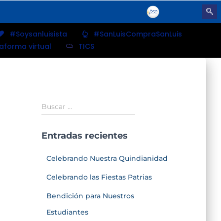
#Soysanluisista
#SanLuisCompraSanLuis
taforma virtual
TICS
Buscar …
Entradas recientes
Celebrando Nuestra Quindianidad
Celebrando las Fiestas Patrias
Bendición para Nuestros
Estudiantes