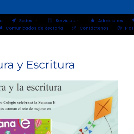
io
Sedes
Servicios
Admisiones
Comunicados de Rectoria
Contáctenos
Pla
ra y Escritura