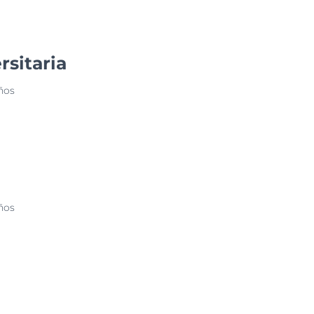
rsitaria
ños
ños