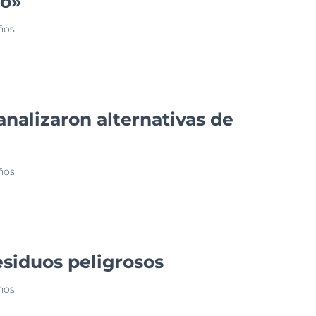
ío»
ños
nalizaron alternativas de
ños
siduos peligrosos
ños