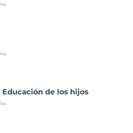
ños
ños
 Educación de los hijos
ños