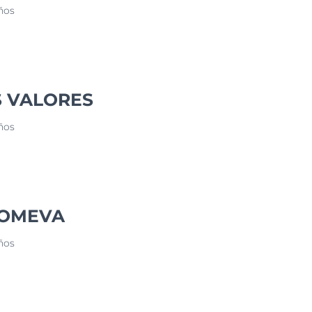
ños
 VALORES
ños
OOMEVA
ños