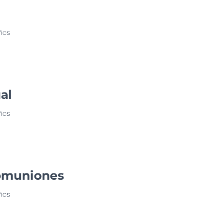
ños
ual
ños
Comuniones
ños